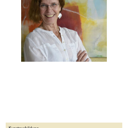
Leitsatz
Das Leben ist schön
Jeder Mensch trägt einen Zauber im Gesicht
Vielschichtigkeit ist gefragt.
Stimmungen sind gefragt,
Sinnsucht trifft Selbstbestimmung,
Abstraktion trifft Figürliches,
Reduktion schafft Konzentration.