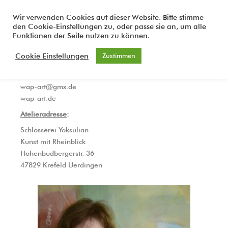
Zum
Inhalt
Wir verwenden Cookies auf dieser Website. Bitte stimme
WAP-ART
den Cookie-Einstellungen zu, oder passe sie an, um alle
springen
Lebenslauf​
Funktionen der Seite nutzen zu können.
Wally Althoff
Cookie Einstellungen
Zustimmen
geboren 1957 in Lindlar
0171 8895 002
wap-art@gmx.de
wap-art.de
Atelieradresse
:
Schlosserei Yoksulian
Kunst mit Rheinblick
Hohenbudbergerstr. 36
47829 Krefeld Uerdingen