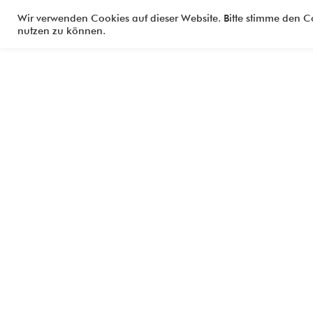
Zum
WAP-ART
Wir verwenden Cookies auf dieser Website. Bitte stimme den Co
Inhalt
nutzen zu können.
springen